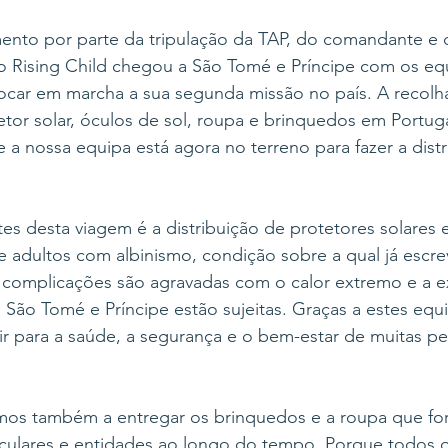
o por parte da tripulação da TAP, do comandante e da
o Rising Child chegou a São Tomé e Príncipe com os e
locar em marcha a sua segunda missão no país. A recolh
or solar, óculos de sol, roupa e brinquedos em Portuga
a nossa equipa está agora no terreno para fazer a dist
 desta viagem é a distribuição de protetores solares e
 e adultos com albinismo, condição sobre a qual já escr
s complicações são agravadas com o calor extremo e a e
São Tomé e Príncipe estão sujeitas. Graças a estes equ
r para a saúde, a segurança e o bem-estar de muitas p
amos também a entregar os brinquedos e a roupa que fo
iculares e entidades ao longo do tempo. Porque todos o