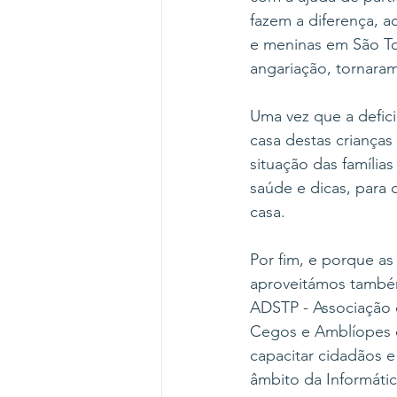
fazem a diferença, a
e meninas em São T
angariação, tornaram
Uma vez que a defici
casa destas crianças
situação das família
saúde e dicas, para 
casa.
Por fim, e porque a
aproveitámos também
ADSTP - Associação 
Cegos e Amblíopes 
capacitar cidadãos e
âmbito da Informáti