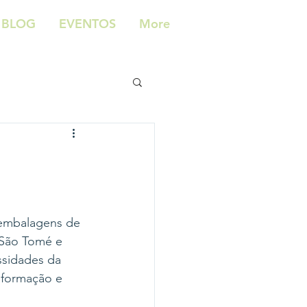
BLOG
EVENTOS
More
 embalagens de 
é São Tomé e 
ssidades da 
nformação e 