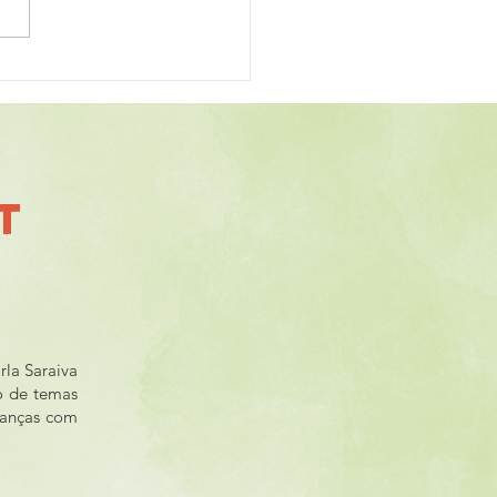
Internacional das
oas com Deficiência
T
rla Saraiva
o de temas
rianças com