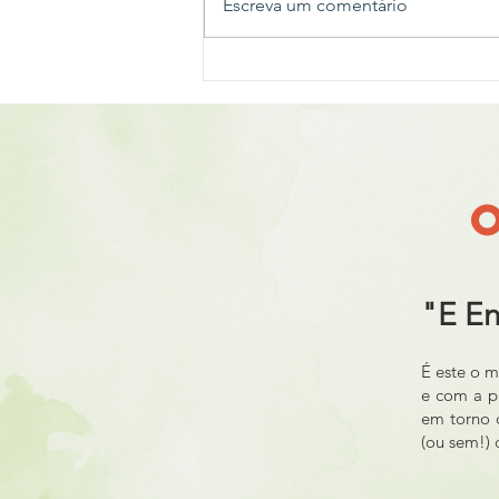
Escreva um comentário
Casting para o Hino da
Associação Rising Child
"E En
​É este o 
e com a pa
em torno d
(ou sem!) 