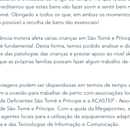
creditamos que estes bens vão fazer sorrir e sentir bem
omé. Obrigado a todos os que, em ambos os momentos
 possível a recolha de bens tão essenciais!
ência motora afeta várias crianças em São Tomé e Príncipe
 é fundamental. Desta forma, temos podido analisar e di
s e das patologias das crianças e prestar apoio ao nível 
que as próprias famílias possam fazer algum trabalho de 
s viagens podem ser dispendiosas em termos de tempo e
 a ocasião para trabalhar de perto com associações lo
de Deficientes São Tomé e Príncipe e a ACASTEP - Asso
de São Tomé e Príncipe. Com a ajuda da Megapontes, e
 agentes locais para a utilização de equipamentos adap
ca e das Tecnologias de Informação e Comunicação.