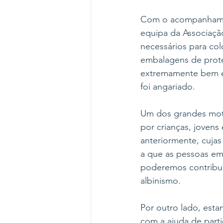
Com o acompanhament
equipa da Associaçã
necessários para co
embalagens de protet
extremamente bem e 
foi angariado.
Um dos grandes motes
por crianças, jovens
anteriormente, cuja
a que as pessoas em 
poderemos contribui
albinismo.
Por outro lado, est
com a ajuda de part