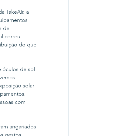
 TakeAir, a 
quipamentos 
a de 
l correu 
ribuição do que 
 óculos de sol 
evemos 
xposição solar 
ipamentos, 
essoas com 
ram angariados 
s gestos 