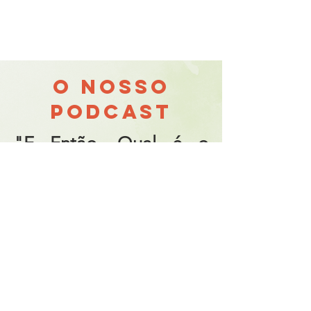
O NOSSO
PODCAST
"E Então, Qual é o
Problema?"
​É este o mote para o podcast da
Associação Rising Child, apresentado por
Carla Saraiva e com a participação de
vários convidados, para conversas sobre
todo o tipo de temas em torno da
deficiência, da inclusão e do crescimento
saudável e feliz de crianças com (ou sem!)
deficiência.