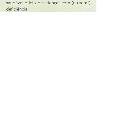
saudável e feliz de crianças com (ou sem!)
deficiência.
SIGA-NOS NO YOUTUBE
SIGA-NOS NO SPOTIFY
Contacte-nos
geral@risingchild.pt
NEWSLETTER