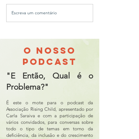
Escreva um comentário
O 2025 da Associação
Dia Internacion
Rising Child
Pessoas com Def
O NOSSO
PODCAST
"E Então, Qual é o
Problema?"
​É este o mote para o podcast da
Associação Rising Child, apresentado por
Carla Saraiva e com a participação de
vários convidados, para conversas sobre
todo o tipo de temas em torno da
deficiência, da inclusão e do crescimento