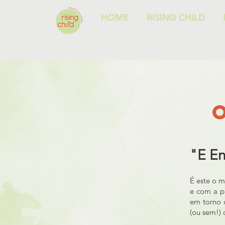
HOME
RISING CHILD
"E En
​É este o 
e com a pa
em torno d
(ou sem!) 