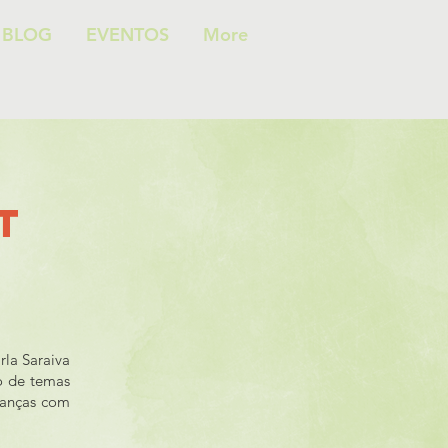
BLOG
EVENTOS
More
T
rla Saraiva
o de temas
rianças com